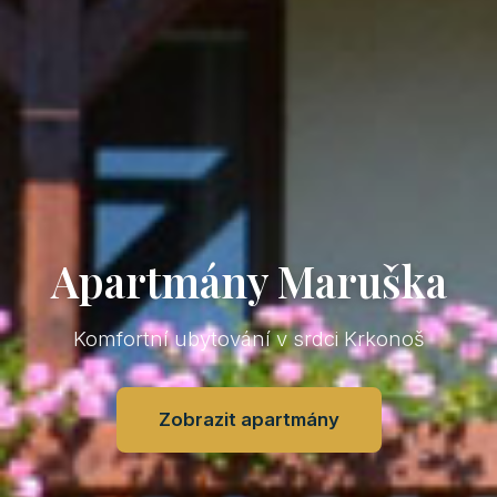
Apartmány Maruška
Komfortní ubytování v srdci Krkonoš
Zobrazit apartmány