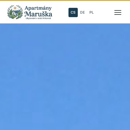
CS
DE
PL