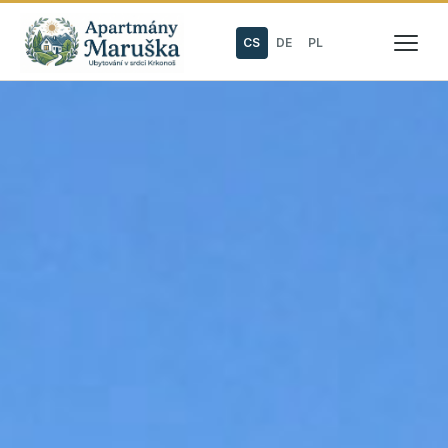
CS
DE
PL