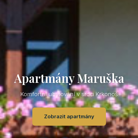
Apartmány Maruška
Komfortní ubytování v srdci Krkonoš
Zobrazit apartmány