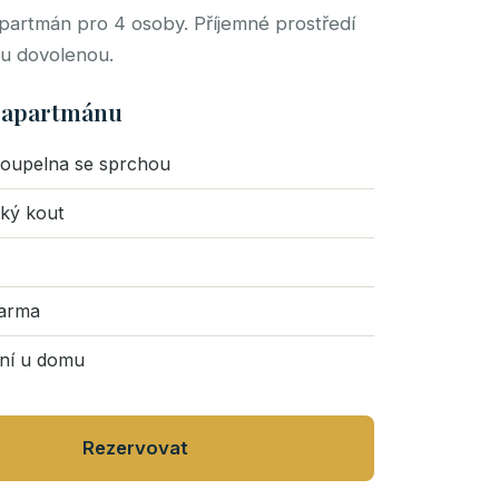
partmán pro 4 osoby. Příjemné prostředí
ou dovolenou.
 apartmánu
koupelna se sprchou
ký kout
darma
ní u domu
Rezervovat