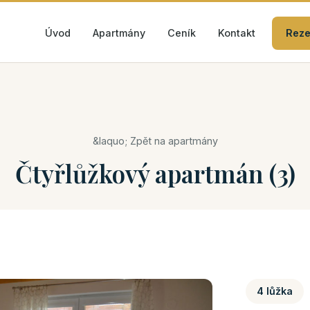
Úvod
Apartmány
Ceník
Kontakt
Reze
&laquo; Zpět na apartmány
Čtyřlůžkový apartmán (3)
4 lůžka