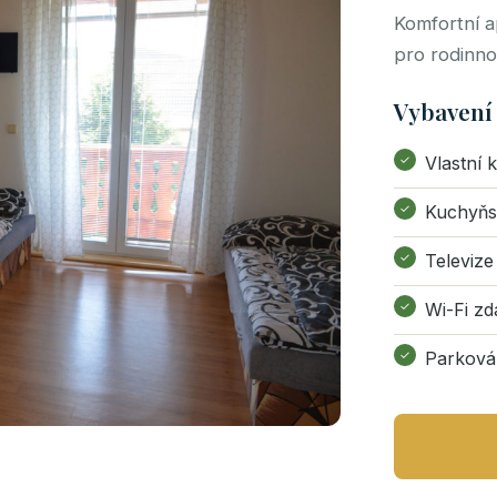
Komfortní a
pro rodinn
Vybavení
Vlastní 
Kuchyňs
Televize
Wi-Fi z
Parková