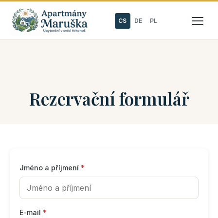
CS
DE
PL
Rezervační formulář
Jméno a příjmení
*
E-mail
*