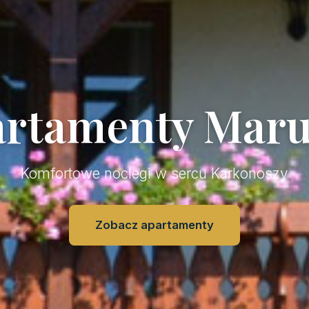
rtamenty Mar
Komfortowe noclegi w sercu Karkonoszy
Zobacz apartamenty