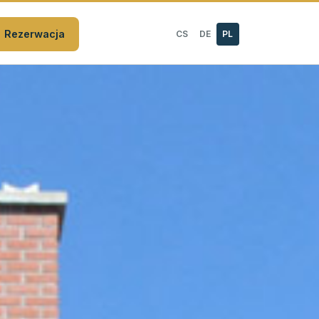
Rezerwacja
CS
DE
PL